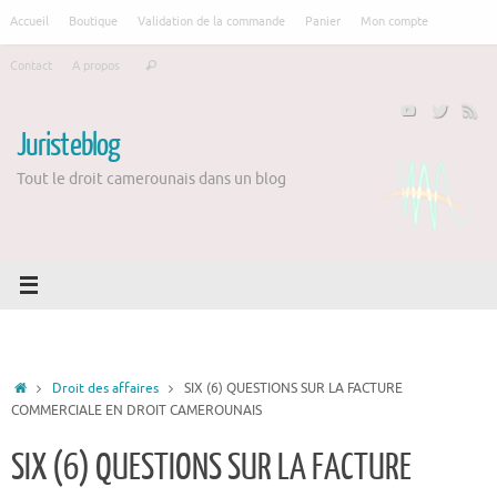
Passer
Accueil
Boutique
Validation de la commande
Panier
Mon compte
au
Recherche
contenu
Contact
A propos
Rechercher
pour
:
Juristeblog
Tout le droit camerounais dans un blog
Accueil
Droit des affaires
SIX (6) QUESTIONS SUR LA FACTURE
COMMERCIALE EN DROIT CAMEROUNAIS
SIX (6) QUESTIONS SUR LA FACTURE