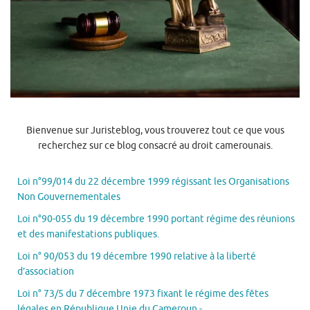
Bienvenue sur Juristeblog, vous trouverez tout ce que vous
recherchez sur ce blog consacré au droit camerounais.
Loi n°99/014 du 22 décembre 1999 régissant les Organisations
Non Gouvernementales
Loi n°90-055 du 19 décembre 1990 portant régime des réunions
et des manifestations publiques.
Loi n° 90/053 du 19 décembre 1990 relative à la liberté
d’association
Loi n° 73/5 du 7 décembre 1973 fixant le régime des fêtes
légales en République Unie du Cameroun.-