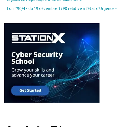
Loi n°90/47 du 19 décembre 1990 relative à l’État d’Urgence.-