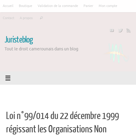
Passer
Accueil
Boutique
Validation de la commande
Panier
Mon compte
au
Recherche
contenu
Contact
A propos
Rechercher
pour
:
Juristeblog
Tout le droit camerounais dans un blog
Loi n°99/014 du 22 décembre 1999
régissant les Organisations Non