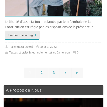
La liberté dʼassociation proclamée par le préambule de la
Constitution est régie par les dispositions de la présente loi.
Continue reading
juristeblog_20tzil
août 3, 2022
Textes Législatifs et réglementaires Cameroun
0
1
2
3
›
»
A Propos de Nous